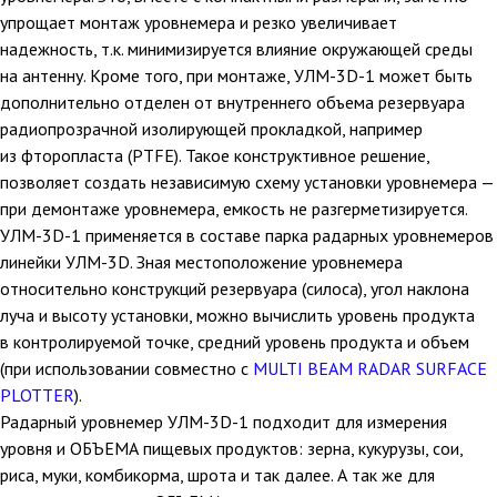
упрощает монтаж уровнемера и резко увеличивает
надежность, т.к. минимизируется влияние окружающей среды
на антенну. Кроме того, при монтаже, УЛМ-3D-1 может быть
дополнительно отделен от внутреннего объема резервуара
радиопрозрачной изолирующей прокладкой, например
из фторопласта (PTFE). Такое конструктивное решение,
позволяет создать независимую схему установки уровнемера —
при демонтаже уровнемера, емкость не разгерметизируется.
УЛМ-3D-1 применяется в составе парка радарных уровнемеров
линейки УЛМ-3D. Зная местоположение уровнемера
относительно конструкций резервуара (силоса), угол наклона
луча и высоту установки, можно вычислить уровень продукта
в контролируемой точке, средний уровень продукта и объем
(при использовании совместно с
MULTI BEAM RADAR SURFACE
PLOTTER
).
Радарный уровнемер УЛМ-3D-1 подходит для измерения
уровня и ОБЪЕМА пищевых продуктов: зерна, кукурузы, сои,
риса, муки, комбикорма, шрота и так далее. А так же для