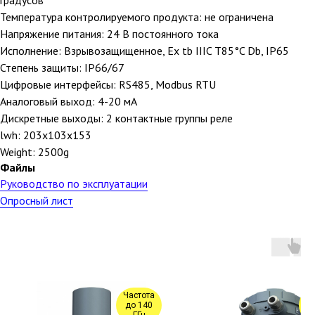
градусов
Температура контролируемого продукта: не ограничена
Напряжение питания: 24 В постоянного тока
Исполнение: Взрывозащищенное, Ex tb IIIC T85°C Db, IP65
Степень защиты: IP66/67
Цифровые интерфейсы: RS485, Modbus RTU
Аналоговый выход: 4-20 мА
Дискретные выходы: 2 контактные группы реле
lwh: 203x103x153
Weight: 2500g
Файлы
Руководство по эксплуатации
Опросный лист
Частота
Ча
до 140
д